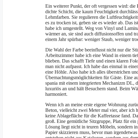
Ein weiterer Punkt, der oft vergessen wird: di
dichte Schicht, die kaum Feuchtigkeit durchläs
Lehmfarben. Sie regulieren die Luftfeuchtigkei
es zu trocken ist, geben sie es wieder ab. Das
habe ich umgestellt. Weg von Vinyl und Laminat
wärmer an, sie sind auch diffusionsoffen und t
einem Jahr spürbar: weniger Staub, weniger tr
Die Wahl der Farbe beeinflusst nicht nur die
Arbeitszimmer habe ich eine Wand in einem tie
blieben. Das schafft Tiefe und einen klaren F
man nicht aufpasst. Ich habe das einmal in ei
eine Höhle. Also habe ich alles überstrichen un
Übernachtungsmöglichkeiten für Gäste. Eine au
spania mit einem integrierten Mechanizm DL, de
luxuriös an und hält Besuchern stand. Beim Wän
harmoniert.
Wenn ich an meine erste eigene Wohnung zurück
Beton, vielleicht zwei Meter mal vier, aber ich 
keine Ablagefläche für die Kaffeetasse fand. D
groß. Eine gemütliche Sitzgruppe, Platz für ein
Lösung liegt nicht in teuren Möbeln, sondern in
Papier skizzieren muss, bevor man irgendetwas k
entstehen nicht aus Katalogen, sondern aus dem