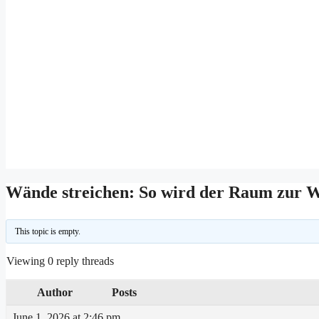
Wände streichen: So wird der Raum zur W
This topic is empty.
Viewing 0 reply threads
Author
Posts
June 1, 2026 at 2:46 pm