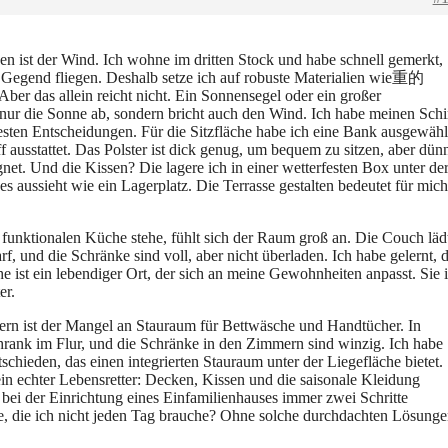
en ist der Wind. Ich wohne im dritten Stock und habe schnell gemerkt,
e Gegend fliegen. Deshalb setze ich auf robuste Materialien wie重的
ber das allein reicht nicht. Ein Sonnensegel oder ein großer
 nur die Sonne ab, sondern bricht auch den Wind. Ich habe meinen Sch
sten Entscheidungen. Für die Sitzfläche habe ich eine Bank ausgewähl
f ausstattet. Das Polster ist dick genug, um bequem zu sitzen, aber dün
net. Und die Kissen? Die lagere ich in einer wetterfesten Box unter de
es aussieht wie ein Lagerplatz. Die Terrasse gestalten bedeutet für mich
funktionalen Küche stehe, fühlt sich der Raum groß an. Die Couch läd
, und die Schränke sind voll, aber nicht überladen. Ich habe gelernt, 
he ist ein lebendiger Ort, der sich an meine Gewohnheiten anpasst. Sie i
er.
sern ist der Mangel an Stauraum für Bettwäsche und Handtücher. In
rank im Flur, und die Schränke in den Zimmern sind winzig. Ich habe
schieden, das einen integrierten Stauraum unter der Liegefläche bietet.
ein echter Lebensretter: Decken, Kissen und die saisonale Kleidung
 bei der Einrichtung eines Einfamilienhauses immer zwei Schritte
e, die ich nicht jeden Tag brauche? Ohne solche durchdachten Lösung