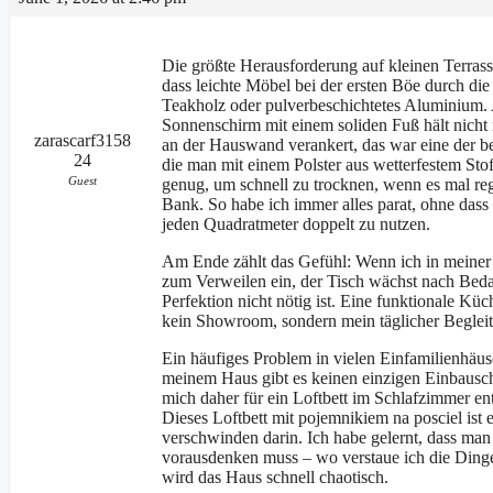
Die größte Herausforderung auf kleinen Terrass
dass leichte Möbel bei der ersten Böe durch di
Teakholz oder pulverbeschichtetes Aluminium. A
Sonnenschirm mit einem soliden Fuß hält nicht
zarascarf3158
an der Hauswand verankert, das war eine der be
24
die man mit einem Polster aus wetterfestem Stof
Guest
genug, um schnell zu trocknen, wenn es mal reg
Bank. So habe ich immer alles parat, ohne dass 
jeden Quadratmeter doppelt zu nutzen.
Am Ende zählt das Gefühl: Wenn ich in meiner 
zum Verweilen ein, der Tisch wächst nach Bedarf
Perfektion nicht nötig ist. Eine funktionale Küc
kein Showroom, sondern mein täglicher Begleit
Ein häufiges Problem in vielen Einfamilienhäu
meinem Haus gibt es keinen einzigen Einbausch
mich daher für ein Loftbett im Schlafzimmer ent
Dieses Loftbett mit pojemnikiem na posciel ist 
verschwinden darin. Ich habe gelernt, dass man
vorausdenken muss – wo verstaue ich die Ding
wird das Haus schnell chaotisch.