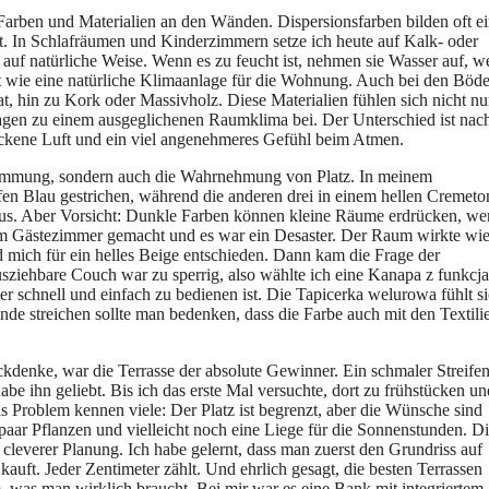
e Farben und Materialien an den Wänden. Dispersionsfarben bilden oft e
st. In Schlafräumen und Kinderzimmern setze ich heute auf Kalk- oder
t auf natürliche Weise. Wenn es zu feucht ist, nehmen sie Wasser auf, 
 ist wie eine natürliche Klimaanlage für die Wohnung. Auch bei den Böd
, hin zu Kork oder Massivholz. Diese Materialien fühlen sich nicht nu
ragen zu einem ausgeglichenen Raumklima bei. Der Unterschied ist nac
ockene Luft und ein viel angenehmeres Gefühl beim Atmen.
 Stimmung, sondern auch die Wahrnehmung von Platz. In meinem
fen Blau gestrichen, während die anderen drei in einem hellen Cremeto
okus. Aber Vorsicht: Dunkle Farben können kleine Räume erdrücken, w
nem Gästezimmer gemacht und es war ein Desaster. Der Raum wirkte wi
d mich für ein helles Beige entschieden. Dann kam die Frage der
sziehbare Couch war zu sperrig, also wählte ich eine Kanapa z funkcja
r schnell und einfach zu bedienen ist. Die Tapicerka welurowa fühlt s
de streichen sollte man bedenken, dass die Farbe auch mit den Textili
denke, war die Terrasse der absolute Gewinner. Ein schmaler Streife
habe ihn geliebt. Bis ich das erste Mal versuchte, dort zu frühstücken un
as Problem kennen viele: Der Platz ist begrenzt, aber die Wünsche sind
 paar Pflanzen und vielleicht noch eine Liege für die Sonnenstunden. D
 cleverer Planung. Ich habe gelernt, dass man zuerst den Grundriss auf
auft. Jeder Zentimeter zählt. Und ehrlich gesagt, die besten Terrassen
, was man wirklich braucht. Bei mir war es eine Bank mit integriertem