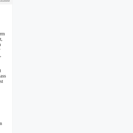
irm
t,
n
r
,
t
dass
st
en